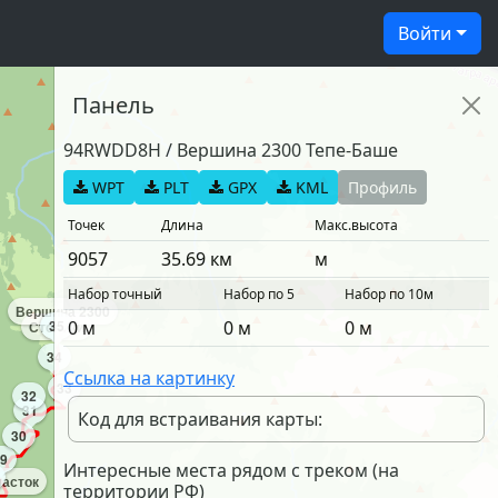
Войти
Панель
94RWDD8H
/
Вершина 2300 Тепе-Баше
WPT
PLT
GPX
KML
Профиль
Точек
Длина
Макс.высота
9057
35.69
км
м
Набор точный
Набор по 5
Набор по 10м
Вершина 2300
35
0
м
0
м
0
м
Столики
34
Ссылка на картинку
33
32
31
Код для встраивания карты:
30
9
Интересные места рядом с треком (на
часток
территории РФ)