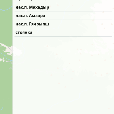
нас.п. Махадыр
нас.п. Амзара
нас.п. Гячрыпш
стоянка