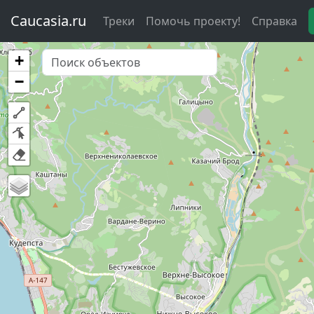
Caucasia.ru
Треки
Помочь проекту!
Справка
+
−