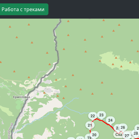
Работа с треками
23
22
24
21
26
25
2
28
Скальный у
20
27
19