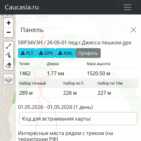
Caucasia.ru
15:00
+
Панель
−
5RP34V3H
/
26-05-01 под г.Джисса пешком.gpx
1
PLT
GPX
KML
Профиль
Точек
Длина
Макс.высота
1462
1.77
км
1520.50
м
Набор точный
Набор по 5
Набор по 10м
289
м
226
м
227
м
01.05.2026
-
01.05.2026
(
1 день
)
Код для встраивания карты:
Интересные места рядом с треком (на
территории РФ)