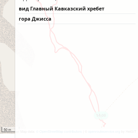
вид Главный Кавказский хребет
гора Джисса
14:00
50 m
Map data:
© OpenStreetMap contributors
| ©
openrouteservice.org
by HeiGIT