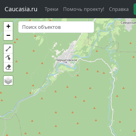
Caucasia.ru
Треки
Помочь проекту!
Справка
+
−