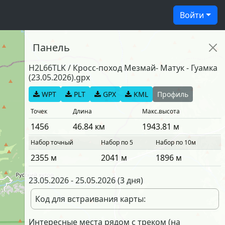
Войти
Панель
H2L66TLK
/
Кросс-поход Мезмай- Матук - Гуамка
(23.05.2026).gpx
WPT
PLT
GPX
KML
Профиль
Точек
Длина
Макс.высота
1456
46.84
км
1943.81
м
Набор точный
Набор по 5
Набор по 10м
2355
м
2041
м
1896
м
23.05.2026
-
25.05.2026
(
3 дня
)
Код для встраивания карты:
Интересные места рядом с треком (на